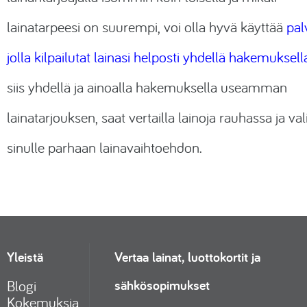
lainatarpeesi on suurempi, voi olla hyvä käyttää
pal
jolla kilpailutat lainasi helposti yhdellä hakemuksell
siis yhdellä ja ainoalla hakemuksella useamman
lainatarjouksen, saat vertailla lainoja rauhassa ja val
sinulle parhaan lainavaihtoehdon.
Yleistä
Vertaa lainat, luottokortit ja
sähkösopimukset
Blogi
Kokemuksia