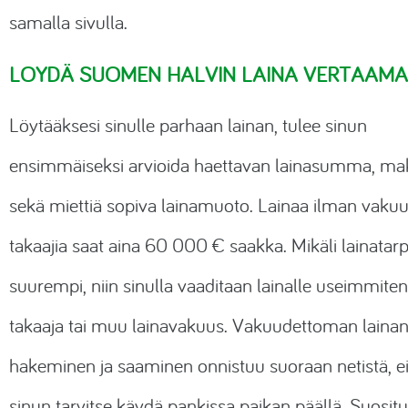
samalla sivulla.
LÖYDÄ SUOMEN HALVIN LAINA VERTAAM
Löytääksesi sinulle parhaan lainan, tulee sinun
ensimmäiseksi arvioida haettavan lainasumma, ma
sekä miettiä sopiva lainamuoto. Lainaa ilman vakuuk
takaajia saat aina 60 000 € saakka. Mikäli lainatar
suurempi, niin sinulla vaaditaan lainalle useimmiten
takaaja tai muu lainavakuus. Vakuudettoman laina
hakeminen ja saaminen onnistuu suoraan netistä, e
sinun tarvitse käydä pankissa paikan päällä. Suosit