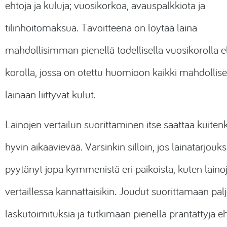
ehtoja ja kuluja; vuosikorkoa, avauspalkkiota ja
tilinhoitomaksua. Tavoitteena on löytää laina
mahdollisimman pienellä todellisella vuosikorolla el
korolla, jossa on otettu huomioon kaikki mahdollise
lainaan liittyvät kulut.
Lainojen vertailun suorittaminen itse saattaa kuitenk
hyvin aikaavievää. Varsinkin silloin, jos lainatarjouk
pyytänyt jopa kymmenistä eri paikoista, kuten laino
vertaillessa kannattaisikin. Joudut suorittamaan pal
laskutoimituksia ja tutkimaan pienellä präntättyjä e