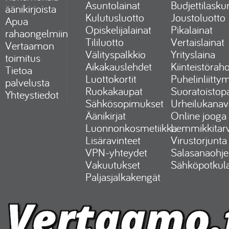
Asuntolainat
Budjettilaskur
äänikirjoista
Kulutusluotto
Joustoluotto
Apua
Opiskelijalainat
Pikalainat
rahaongelmiin
Tililuotto
Vertaislainat
Vertaamon
Välityspalkkio
Yrityslaina
toimitus
Aikakauslehdet
Kiinteistöraho
Tietoa
Luottokortit
Puhelinliitty
palvelusta
Ruokakaupat
Suoratoistopa
Yhteystiedot
Sähkösopimukset
Urheilukanav
Äänikirjat
Online jooga
Luonnonkosmetiikka
Lemmikkitarv
Lisäravinteet
Virustorjunta
VPN-yhteydet
Salasanaohje
Vakuutukset
Sähköpotkul
Paljasjalkakengät