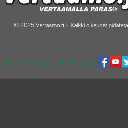
© 2025 Vertaamo.fi – Kaikki oikeudet pidätetä
Yksityisyyden suoja ja rekisteriseloste