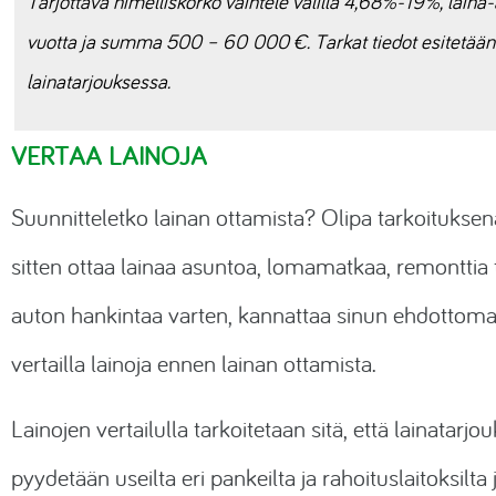
Tarjottava nimelliskorko vaihtele välillä 4,68%-19%, laina-
vuotta ja summa 500 – 60 000 €. Tarkat tiedot esitetään
lainatarjouksessa.
VERTAA LAINOJA
Suunnitteletko lainan ottamista? Olipa tarkoituksen
sitten ottaa lainaa asuntoa, lomamatkaa, remonttia 
auton hankintaa varten, kannattaa sinun ehdottoma
vertailla lainoja ennen lainan ottamista.
Lainojen vertailulla tarkoitetaan sitä, että lainatarjou
pyydetään useilta eri pankeilta ja rahoituslaitoksilta 