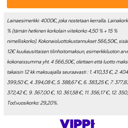
Lainaesimerkki: 4000€, joka nostetaan kerralla. Lainakor
% (tämän hetkinen korkolain viitekorko 4,50 % + 15 %
nimelliskorko). Kokonaisluottokustannukset 566,50€, sisäl
12€ kuukausittaisen tilinhoitomaksun, esimerkkiluoton arvi
kokonaissumma yht. 4 566,50€, olettaen että luotto mak
takaisin 12 kk maksuajalla seuraavasti : 1. 410,33 €, 2. 404
399,50 €, 4. 394,08 €, 5. 388,67 €, 6. 383,25 €, 7. 377,83
372,42 €, 9. 367,00 €, 10. 361,58 €, 11. 356,17 €, 12. 350
Tod.vuosikorko: 29,20%.