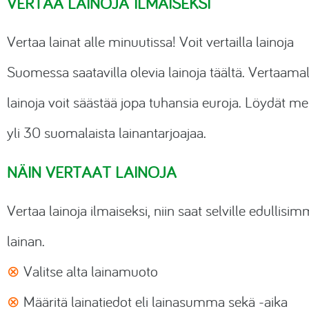
VERTAA LAINOJA ILMAISEKSI
Rahoituslaskuri
Välityspalkkiot
Äänikirjat
Vertaa lainat alle minuutissa! Voit vertailla lainoja
Autolainalaskuri
Yrityslaina
Kauppakassit
Suomessa saatavilla olevia lainoja täältä. Vertaamal
Kiinteistörahoitus
lainoja voit säästää jopa tuhansia euroja. Löydät mei
yli 30 suomalaista lainantarjoajaa.
Vakuutukset
Online jooga
NÄIN VERTAAT LAINOJA
Luonnonkosmetiikka
Vertaa lainoja ilmaiseksi, niin saat selville edullisi
Lemmikkitarvikkeet
lainan.
VPN-yhteydet
⊗
Valitse alta lainamuoto
⊗
Määritä lainatiedot eli lainasumma sekä -aika
Virustorjunta