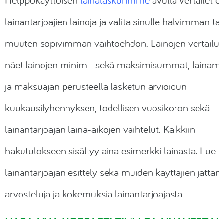
Helppokäyttöisen
lainalaskurimme
avulla vertailet e
lainantarjoajien lainoja ja valita sinulle halvimman ta
muuten sopivimman vaihtoehdon. Lainojen vertail
näet lainojen minimi- sekä maksimisummat, lainam
ja maksuajan perusteella lasketun arvioidun
kuukausilyhennyksen, todellisen vuosikoron sekä
lainantarjoajan laina-aikojen vaihtelut. Kaikkiin
hakutulokseen sisältyy aina esimerkki lainasta. Lu
lainantarjoajan esittely sekä muiden käyttäjien jättä
arvosteluja ja kokemuksia lainantarjoajasta.