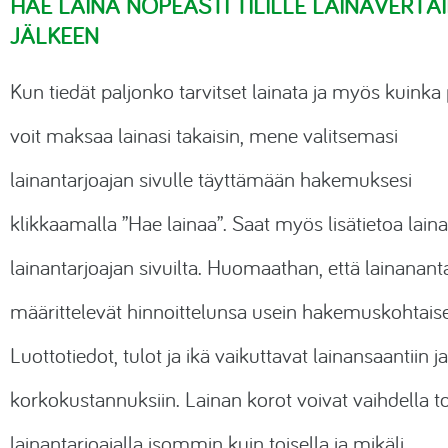
HAE LAINA NOPEASTI TILILLE LAINAVERTA
JÄLKEEN
Kun tiedät paljonko tarvitset lainata ja myös kuinka
voit maksaa lainasi takaisin, mene valitsemasi
lainantarjoajan sivulle täyttämään hakemuksesi
klikkaamalla ”Hae lainaa”. Saat myös lisätietoa lain
lainantarjoajan sivuilta. Huomaathan, että lainanant
määrittelevät hinnoittelunsa usein hakemuskohtaise
Luottotiedot, tulot ja ikä vaikuttavat lainansaantiin 
korkokustannuksiin. Lainan korot voivat vaihdella to
lainantarjoajalla isommin kuin toisella ja mikäli