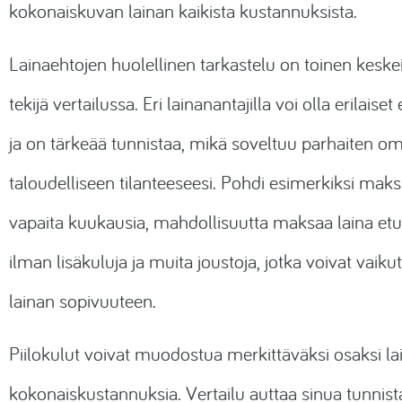
kokonaiskuvan lainan kaikista kustannuksista.
Lainaehtojen huolellinen tarkastelu on toinen keske
tekijä vertailussa. Eri lainanantajilla voi olla erilaiset
ja on tärkeää tunnistaa, mikä soveltuu parhaiten o
taloudelliseen tilanteeseesi. Pohdi esimerkiksi mak
vapaita kuukausia, mahdollisuutta maksaa laina etu
ilman lisäkuluja ja muita joustoja, jotka voivat vaiku
lainan sopivuuteen.
Piilokulut voivat muodostua merkittäväksi osaksi la
kokonaiskustannuksia. Vertailu auttaa sinua tunni