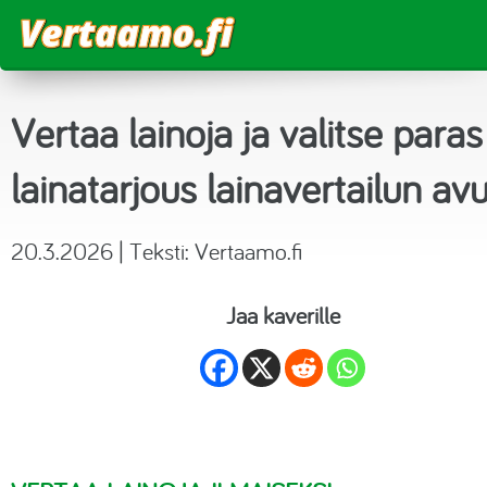
Vertaa
Vertaa lainoja ja valitse paras
Vertaa lainat
Laskurit
lainatarjous lainavertailun avu
Joustoluotto
Luottokortit
Lainalaskuri
Blogi
20.3.2026 | Teksti:
Vertaamo.fi
Kulutusluotto
Sähkö
Korkolaskuri
Kokemuksia
Jaa kaverille
Pikalaina
Matkapuhelinliittymät
Asuntolainalaskuri
Tililuotto
Suoratoistopalvelut
Tietoa
Säästölaskuri
Vertaislainat
Urheilukanavat
Budjettilaskuri
Asuntolaina
Aikakauslehdet