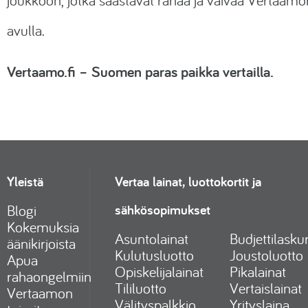
joukkoon, jotka säästävät rahaa ja vaivaa Vertaamo
avulla.
Vertaamo.fi
– Suomen paras paikka vertailla.
Yleistä
Vertaa lainat, luottokortit ja
sähkösopimukset
Blogi
Kokemuksia
Asuntolainat
Budjettilaskur
äänikirjoista
Kulutusluotto
Joustoluotto
Apua
Opiskelijalainat
Pikalainat
rahaongelmiin
Tililuotto
Vertaislainat
Vertaamon
Välityspalkkio
Yrityslaina