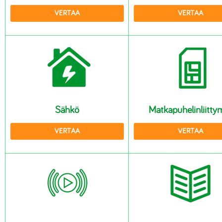
VERTAA
VERTAA
Salasanaohjelmat
Paljasjalkakengät
Lisäravinteet
Sähköpotkulaudat
Sähkö
Matkapuhelinliitty
VERTAA
VERTAA