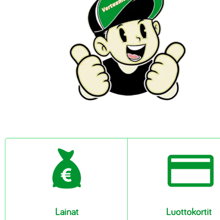
Rahoituslaskuri
Välityspalkkiot
Äänikirjat
Autolainalaskuri
Yrityslaina
Kauppakassit
Kiinteistörahoitus
Vakuutukset
Online jooga
Luonnonkosmetiikka
Lemmikkitarvikkeet
VPN-yhteydet
Lainat
Luottokortit
Virustorjunta