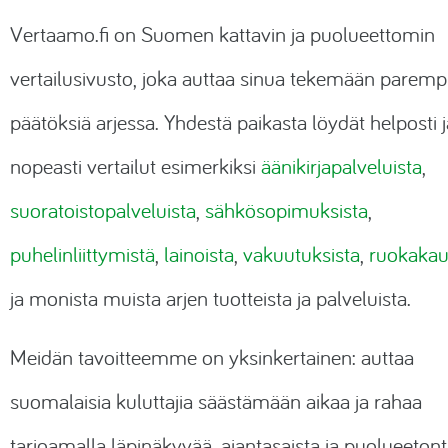
Vertaamo.fi
on Suomen kattavin ja puolueettomin
vertailusivusto, joka auttaa sinua tekemään paremp
päätöksiä arjessa. Yhdestä paikasta löydät helposti j
nopeasti vertailut esimerkiksi
äänikirjapalveluista
,
suoratoistopalveluista
,
sähkösopimuksista
,
puhelinliittymistä
,
lainoista
,
vakuutuksista
,
ruokakau
ja monista muista arjen tuotteista ja palveluista.
Meidän tavoitteemme on yksinkertainen: auttaa
suomalaisia kuluttajia säästämään aikaa ja rahaa
tarjoamalla läpinäkyvää, ajantasaista ja puolueeton