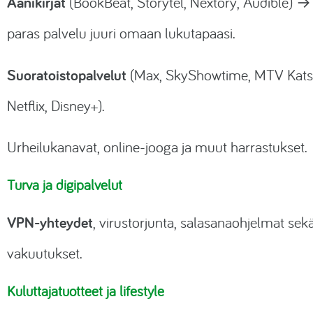
Äänikirjat
(BookBeat, Storytel, Nextory, Audible) →
paras palvelu juuri omaan lukutapaasi.
Suoratoistopalvelut
(Max, SkyShowtime, MTV Kat
Netflix, Disney+).
Urheilukanavat, online-jooga ja muut harrastukset.
Turva ja digipalvelut
VPN-yhteydet
, virustorjunta, salasanaohjelmat sek
vakuutukset.
Kuluttajatuotteet ja lifestyle