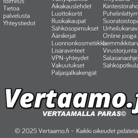
toimitus
Aikakauslehdet
Kiinteistöraho
Tietoa
Luottokortit
Puhelinliitty
palvelusta
Ruokakaupat
Suoratoistopa
Yhteystiedot
Sähkösopimukset
Urheilukanav
Äänikirjat
Online jooga
Luonnonkosmetiikka
Lemmikkitarv
Lisäravinteet
Virustorjunta
VPN-yhteydet
Salasanaohje
Vakuutukset
Sähköpotkul
Paljasjalkakengät
© 2025 Vertaamo.fi – Kaikki oikeudet pidätetä