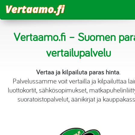
Vertaa
Vertaamo.fi – Suomen par
Vertaa lainat
Laskurit
vertailupalvelu
Joustoluotto
Luottokortit
Lainalaskuri
Blogi
Vertaa ja kilpailuta paras hinta
.
Kulutusluotto
Sähkö
Korkolaskuri
Palvelussamme voit vertailla ja kilpailuttaa lai
Kokemuksia
Pikalaina
luottokortit, sähkösopimukset, matkapuhelinliit
Matkapuhelinliittymät
Asuntolainalaskuri
suoratoistopalvelut, äänikirjat ja kauppakassi
Tililuotto
Suoratoistopalvelut
Tietoa
Säästölaskuri
Vertaislainat
Urheilukanavat
Budjettilaskuri
Asuntolaina
Aikakauslehdet