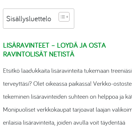
Sisällysluettelo
LISÄRAVINTEET – LÖYDÄ JA OSTA
RAVINTOLISÄT NETISTÄ
Etsitkö laadukkaita lisäravinteita tukemaan treeniäsi
terveyttäsi? Olet oikeassa paikassa! Verkko-ostost
tekeminen lisäravinteiden suhteen on helppoa ja kä
Monipuoliset verkkokaupat tarjoavat laajan valikoi
erilaisia lisäravinteita, joiden avulla voit täydentää