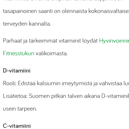
tasapainoinen saanti on olennaista kokonaisvaltais
terveyden kannalta.
Parhaat ja tärkeimmät vitamiinit löydät
Hyvinvoinni
Fitnesstukun
valikoimasta.
D-vitamiini
Rooli: Edistää kalsiumin imeytymistä ja vahvistaa lu
Lisätietoa: Suomen pitkän talven aikana D-vitamiini
usein tarpeen.
C-vitamiini