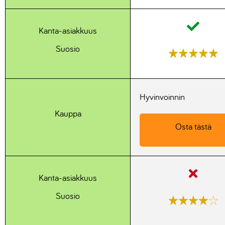
Salasanaohjelmat
Kanta-asiakkuus
Paljasjalkakengät
Suosio
Lisäravinteet
Sähköpotkulaudat
Hyvinvoinnin
Kauppa
Osta tästä
Kanta-asiakkuus
Suosio