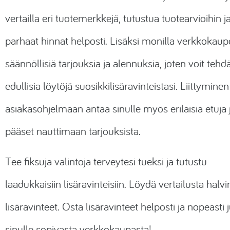
vertailla eri tuotemerkkejä, tutustua tuotearvioihin j
parhaat hinnat helposti. Lisäksi monilla verkkokaup
säännöllisiä tarjouksia ja alennuksia, joten voit tehd
edullisia löytöjä suosikkilisäravinteistasi. Liittymine
asiakasohjelmaan antaa sinulle myös erilaisia etuja 
pääset nauttimaan tarjouksista.
Tee fiksuja valintoja terveytesi tueksi ja tutustu
laadukkaisiin lisäravinteisiin. Löydä vertailusta hal
lisäravinteet. Osta lisäravinteet helposti ja nopeasti j
sinulle sopivasta verkkokaupasta!