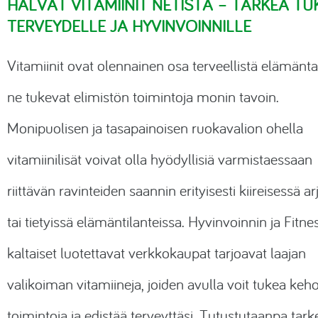
HALVAT VITAMIINIT NETISTÄ – TÄRKEÄ TUK
TERVEYDELLE JA HYVINVOINNILLE
Vitamiinit ovat olennainen osa terveellistä elämänta
ne tukevat elimistön toimintoja monin tavoin.
Monipuolisen ja tasapainoisen ruokavalion ohella
vitamiinilisät voivat olla hyödyllisiä varmistaessaan
riittävän ravinteiden saannin erityisesti kiireisessä ar
tai tietyissä elämäntilanteissa. Hyvinvoinnin ja Fitn
kaltaiset luotettavat verkkokaupat tarjoavat laajan
valikoiman vitamiineja, joiden avulla voit tukea keho
toimintoja ja edistää terveyttäsi. Tutustutaanpa ta