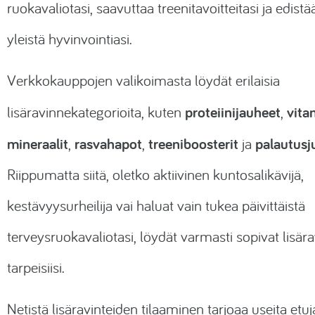
ruokavaliotasi, saavuttaa treenitavoitteitasi ja edistä
yleistä hyvinvointiasi.
Verkkokauppojen valikoimasta löydät erilaisia
proteiinijauheet
vita
lisäravinnekategorioita, kuten
,
mineraalit
rasvahapot
treeniboosterit
palautus
,
,
ja
Riippumatta siitä, oletko aktiivinen kuntosalikävijä,
kestävyysurheilija vai haluat vain tukea päivittäistä
terveysruokavaliotasi, löydät varmasti sopivat lisära
tarpeisiisi.
Netistä lisäravinteiden tilaaminen tarjoaa useita etuj