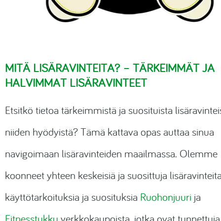
MITÄ LISÄRAVINTEITA? – TÄRKEIMMÄT JA
HALVIMMAT LISÄRAVINTEET
Etsitkö tietoa tärkeimmistä ja suosituista lisäravintei
niiden hyödyistä? Tämä kattava opas auttaa sinua
navigoimaan lisäravinteiden maailmassa. Olemme
koonneet yhteen keskeisiä ja suosittuja lisäravinteita
käyttötarkoituksia ja suosituksia
Ruohonjuuri
ja
Fitnesstukku
verkkokaupoista, jotka ovat tunnettuja