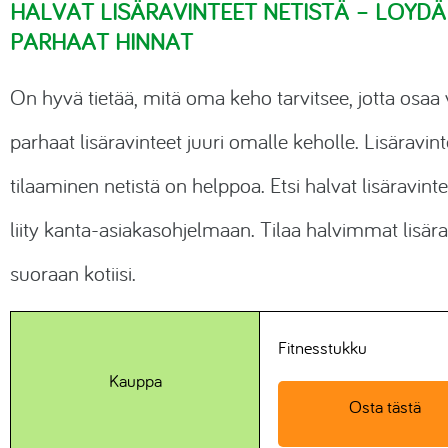
HALVAT LISÄRAVINTEET NETISTÄ – LÖYDÄ
Rahoituslaskuri
PARHAAT HINNAT
Välityspalkkiot
Äänikirjat
Autolainalaskuri
Yrityslaina
Kauppakassit
On hyvä tietää, mitä oma keho tarvitsee, jotta osaa 
parhaat lisäravinteet juuri omalle keholle. Lisäravin
Kiinteistörahoitus
tilaaminen netistä on helppoa. Etsi halvat lisäravinte
Vakuutukset
liity kanta-asiakasohjelmaan. Tilaa halvimmat lisära
Online jooga
suoraan kotiisi.
Luonnonkosmetiikka
Lemmikkitarvikkeet
Fitnesstukku
Kauppa
VPN-yhteydet
Osta tästä
Virustorjunta