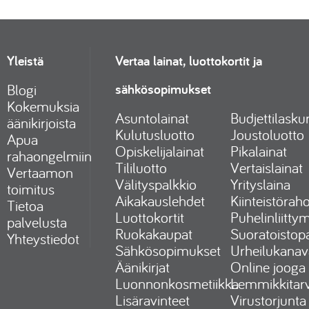
Yleistä
Vertaa lainat, luottokortit ja
sähkösopimukset
Blogi
Kokemuksia
Asuntolainat
Budjettilaskur
äänikirjoista
Kulutusluotto
Joustoluotto
Apua
Opiskelijalainat
Pikalainat
rahaongelmiin
Tililuotto
Vertaislainat
Vertaamon
Välityspalkkio
Yrityslaina
toimitus
Aikakauslehdet
Kiinteistöraho
Tietoa
Luottokortit
Puhelinliitty
palvelusta
Ruokakaupat
Suoratoistopa
Yhteystiedot
Sähkösopimukset
Urheilukanav
Äänikirjat
Online jooga
Luonnonkosmetiikka
Lemmikkitarv
Lisäravinteet
Virustorjunta