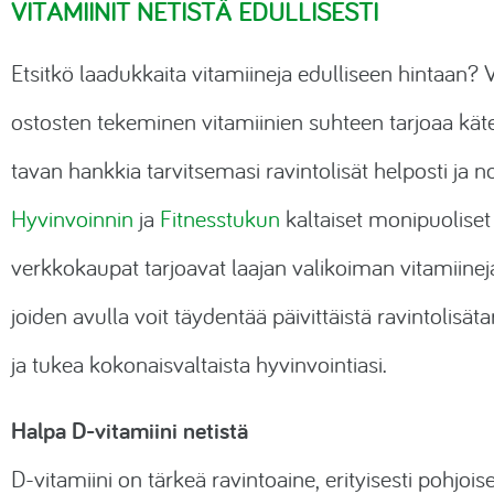
VITAMIINIT NETISTÄ EDULLISESTI
Etsitkö laadukkaita vitamiineja edulliseen hintaan?
ostosten tekeminen vitamiinien suhteen tarjoaa kät
tavan hankkia tarvitsemasi ravintolisät helposti ja n
Hyvinvoinnin
ja
Fitnesstukun
kaltaiset monipuoliset
verkkokaupat tarjoavat laajan valikoiman vitamiinej
joiden avulla voit täydentää päivittäistä ravintolisäta
ja tukea kokonaisvaltaista hyvinvointiasi.
Halpa D-vitamiini netistä
D-vitamiini on tärkeä ravintoaine, erityisesti pohjois