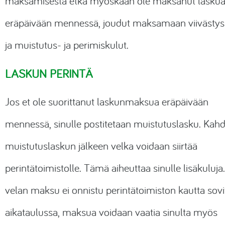
maksamisesta etkä myöskään ole maksanut lasku
eräpäivään mennessä, joudut maksamaan viivästy
ja muistutus- ja perimiskulut.
LASKUN PERINTÄ
Jos et ole suorittanut laskunmaksua eräpäivään
mennessä, sinulle postitetaan muistutuslasku. Kah
muistutuslaskun jälkeen velka voidaan siirtää
perintätoimistolle. Tämä aiheuttaa sinulle lisäkuluja.
velan maksu ei onnistu perintätoimiston kautta sov
aikataulussa, maksua voidaan vaatia sinulta myös