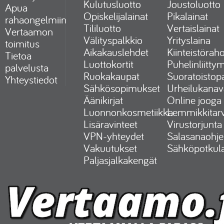
Kulutusluotto
Joustoluotto
Apua
Opiskelijalainat
Pikalainat
rahaongelmiin
Tililuotto
Vertaislainat
Vertaamon
Välityspalkkio
Yrityslaina
toimitus
Aikakauslehdet
Kiinteistöraho
Tietoa
Luottokortit
Puhelinliitty
palvelusta
Ruokakaupat
Suoratoistopa
Yhteystiedot
Sähkösopimukset
Urheilukanav
Äänikirjat
Online jooga
Luonnonkosmetiikka
Lemmikkitarv
Lisäravinteet
Virustorjunta
VPN-yhteydet
Salasanaohje
Vakuutukset
Sähköpotkul
Paljasjalkakengät