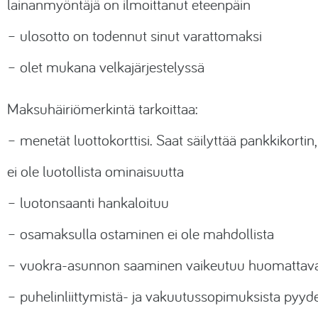
lainanmyöntäjä on ilmoittanut eteenpäin
– ulosotto on todennut sinut varattomaksi
– olet mukana velkajärjestelyssä
Maksuhäiriömerkintä tarkoittaa:
– menetät luottokorttisi. Saat säilyttää pankkikortin,
ei ole luotollista ominaisuutta
– luotonsaanti hankaloituu
– osamaksulla ostaminen ei ole mahdollista
– vuokra-asunnon saaminen vaikeutuu huomattava
– puhelinliittymistä- ja vakuutussopimuksista pyyd