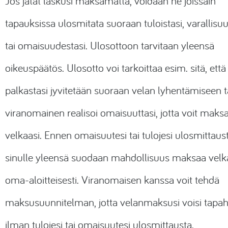
Jos jätät laskusi maksamatta, voidaan ne joissain
tapauksissa ulosmitata suoraan tuloistasi, varallisu
tai omaisuudestasi. Ulosottoon tarvitaan yleensä
oikeuspäätös. Ulosotto voi tarkoittaa esim. sitä, että
palkastasi jyvitetään suoraan velan lyhentämiseen ta
viranomainen realisoi omaisuuttasi, jotta voit maks
velkaasi. Ennen omaisuutesi tai tulojesi ulosmittaust
sinulle yleensä suodaan mahdollisuus maksaa velk
oma-aloitteisesti. Viranomaisen kanssa voit tehdä
maksusuunnitelman, jotta velanmaksusi voisi tapa
ilman tulojesi tai omaisuutesi ulosmittausta.