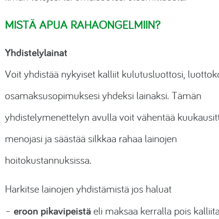
MISTÄ APUA RAHAONGELMIIN?
Yhdistelylainat
Voit yhdistää nykyiset kalliit kulutusluottosi, luottoko
osamaksusopimuksesi yhdeksi lainaksi. Tämän
yhdistelymenettelyn avulla voit vähentää kuukausitt
menojasi ja säästää silkkaa rahaa lainojen
hoitokustannuksissa.
Harkitse lainojen yhdistämistä jos haluat
eroon pikavipeistä
–
eli maksaa kerralla pois kalliit