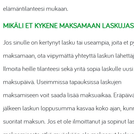
elämäntilanteesi mukaan.
Salasanaohjelmat
MIKÄLI ET KYKENE MAKSAMAAN LASKUJAS
Paljasjalkakengät
Lisäravinteet
Jos sinulle on kertynyt lasku tai useampia, joita et p
maksamaan, ota viipymättä yhteyttä laskun lähettäj
Sähköpotkulaudat
Ilmoita heille tilanteesi sekä yritä sopia laskulle uusi
maksupäivä. Useimmissa tapauksissa laskujen
maksamiseen voit saada lisää maksuaikaa. Eräpäiv
jälkeen laskun loppusumma kasvaa koko ajan, kun
suoritat maksun. Jos et ole ilmoittanut ja sopinut l