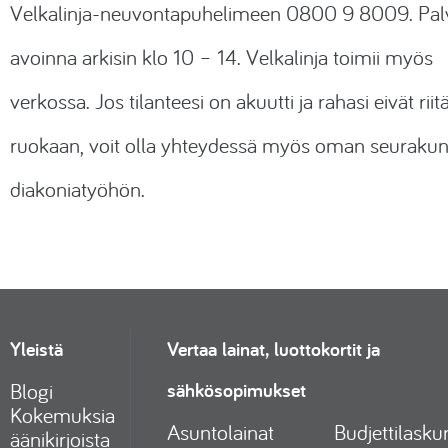
Velkalinja-neuvontapuhelimeen 0800 9 8009. Pal
avoinna arkisin klo 10 – 14. Velkalinja toimii myös
verkossa. Jos tilanteesi on akuutti ja rahasi eivät riit
ruokaan, voit olla yhteydessä myös oman seurakun
diakoniatyöhön.
Yleistä
Vertaa lainat, luottokortit ja
sähkösopimukset
Blogi
Kokemuksia
Asuntolainat
Budjettilaskur
äänikirjoista