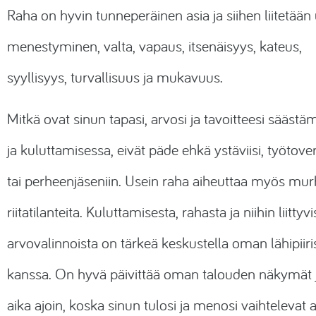
Rahoituslaskuri
Raha on hyvin tunneperäinen asia ja siihen liitetään
Välityspalkkiot
Äänikirjat
Autolainalaskuri
menestyminen, valta, vapaus, itsenäisyys, kateus,
Yrityslaina
Kauppakassit
syyllisyys, turvallisuus ja mukavuus.
Kiinteistörahoitus
Mitkä ovat sinun tapasi, arvosi ja tavoitteesi säästä
Vakuutukset
ja kuluttamisessa, eivät päde ehkä ystäviisi, työtover
Online jooga
tai perheenjäseniin. Usein raha aiheuttaa myös murh
Luonnonkosmetiikka
riitatilanteita. Kuluttamisesta, rahasta ja niihin liittyvi
Lemmikkitarvikkeet
arvovalinnoista on tärkeä keskustella oman lähipiiri
kanssa. On hyvä päivittää oman talouden näkymät j
VPN-yhteydet
aika ajoin, koska sinun tulosi ja menosi vaihtelevat 
Virustorjunta