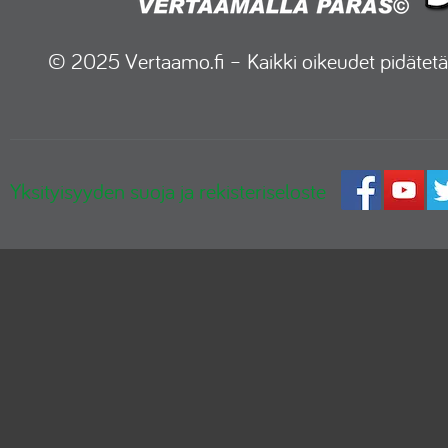
© 2025 Vertaamo.fi – Kaikki oikeudet pidätetä
Yksityisyyden suoja ja rekisteriseloste