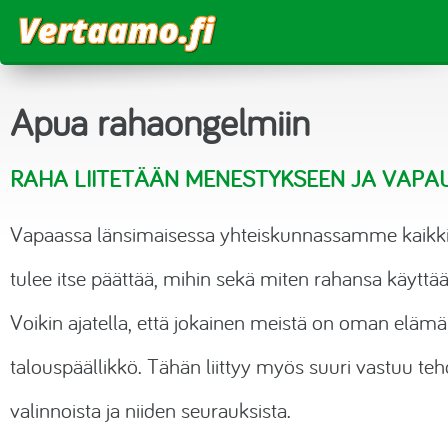
Vertaa
Apua rahaongelmiin
Vertaa lainat
Laskurit
RAHA LIITETÄÄN MENESTYKSEEN JA VAPA
Joustoluotto
Luottokortit
Lainalaskuri
Blogi
Vapaassa länsimaisessa yhteiskunnassamme kaikk
Kulutusluotto
Sähkö
Korkolaskuri
tulee itse päättää, mihin sekä miten rahansa käyttää
Kokemuksia
Pikalaina
Matkapuhelinliittymät
Asuntolainalaskuri
Voikin ajatella, että jokainen meistä on oman eläm
Tililuotto
Suoratoistopalvelut
Tietoa
Säästölaskuri
talouspäällikkö. Tähän liittyy myös suuri vastuu teh
Vertaislainat
Urheilukanavat
valinnoista ja niiden seurauksista.
Budjettilaskuri
Asuntolaina
Aikakauslehdet