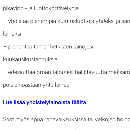
pikavippi- ja luottokorttivelkoja
– yhdistää pienempiä kulutusluottoja yhdeksi ja sa
lainaksi
– pienentää tämänhetkisten lainojesi
kuukausikustannuksia
– edesauttaa oman taloutesi hallittavuutta maksam
pois ainoastaan yhtä lainaa
Lue lisää yhdistelylainoista täältä
.
Saat myös apua rahavaikeuksissa tai velkojen hoid