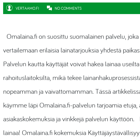
VERTAAMO.FI
NO COMMENTS
Omalaina.fi
on suosittu suomalainen palvelu, joka
vertailemaan erilaisia lainatarjouksia yhdestä paikas
Palvelun kautta käyttäjät voivat hakea lainaa useilta
rahoituslaitoksilta, mikä tekee lainanhakuprosessist
nopeamman ja vaivattomamman. Tässä artikkeliss
käymme läpi
Omalaina.fi-palvelun
tarjoamia etuja, 
asiakaskokemuksia ja vinkkejä palvelun käyttöön.
lainaa!
Omalaina.fi
kokemuksia Käyttäjäystävällisyy