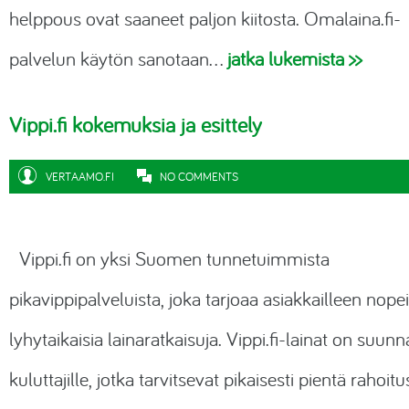
helppous ovat saaneet paljon kiitosta.
Omalaina.fi-
palvelun
käytön sanotaan…
jatka lukemista >>
Vippi.fi kokemuksia ja esittely
VERTAAMO.FI
NO COMMENTS
Vippi.fi
on yksi Suomen tunnetuimmista
pikavippipalveluista, joka tarjoaa asiakkailleen nopei
lyhytaikaisia lainaratkaisuja.
Vippi.fi-lainat
on suunna
kuluttajille, jotka tarvitsevat pikaisesti pientä rahoitu