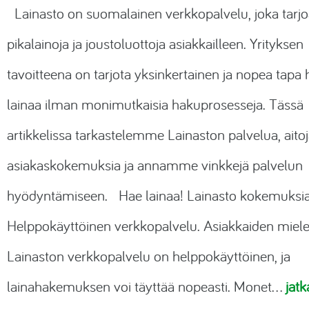
Lainasto on suomalainen verkkopalvelu, joka tarj
Salasanaohjelmat
pikalainoja ja joustoluottoja asiakkailleen. Yrityksen
Paljasjalkakengät
tavoitteena on tarjota yksinkertainen ja nopea tapa
Lisäravinteet
lainaa ilman monimutkaisia hakuprosesseja. Tässä
Sähköpotkulaudat
artikkelissa tarkastelemme Lainaston palvelua, aito
asiakaskokemuksia ja annamme vinkkejä palvelun
hyödyntämiseen. Hae lainaa! Lainasto kokemuksi
Helppokäyttöinen verkkopalvelu. Asiakkaiden miele
Lainaston verkkopalvelu on helppokäyttöinen, ja
lainahakemuksen voi täyttää nopeasti. Monet…
jatk