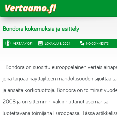
Vertaa
Bondora kokemuksia ja esittely
Vertaa lainat
Laskurit
VERTAAMO.FI
LOKAKUU 8, 2024
NO COMMENTS
Joustoluotto
Luottokortit
Lainalaskuri
Blogi
Kulutusluotto
Sähkö
Bondora on suosittu eurooppalainen vertaislainapa
Korkolaskuri
Kokemuksia
Pikalaina
Matkapuhelinliittymät
joka tarjoaa käyttäjilleen mahdollisuuden sijoittaa la
Asuntolainalaskuri
ja ansaita korkotuottoja. Bondora on toiminut vuod
Tililuotto
Suoratoistopalvelut
Tietoa
Säästölaskuri
2008 ja on sittemmin vakiinnuttanut asemansa
Vertaislainat
Urheilukanavat
Budjettilaskuri
luotettavana toimijana Euroopassa. Tässä artikkelis
Asuntolaina
Aikakauslehdet