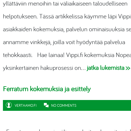
yllättäviin menoihin tai väliaikaiseen taloudelliseen
helpotukseen. Tässä artikkelissa käymme läpi
Vippi.
asiakkaiden
kokemuksia, palvelun ominaisuuksia s
annamme vinkkejä, joilla voit hyödyntää palvelua
tehokkaasti. Hae lainaa!
Vippi.fi
kokemuksia Nopea
yksinkertainen hakuprosessi on…
jatka lukemista >>
Ferratum kokemuksia ja esittely
VERTAAMO.FI
NO COMMENTS