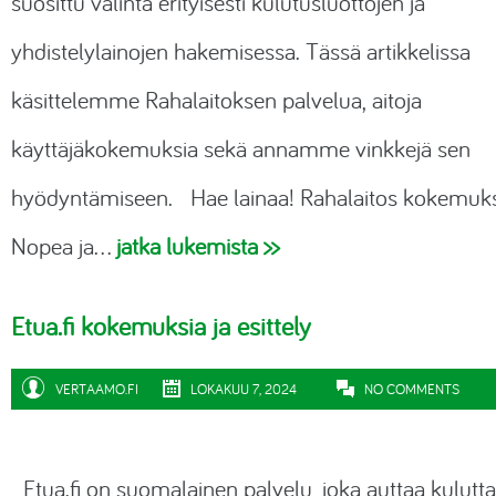
suosittu valinta erityisesti kulutusluottojen ja
yhdistelylainojen hakemisessa. Tässä artikkelissa
käsittelemme Rahalaitoksen palvelua, aitoja
käyttäjäkokemuksia sekä annamme vinkkejä sen
hyödyntämiseen. Hae lainaa! Rahalaitos kokemuk
Nopea ja…
jatka lukemista >>
Etua.fi kokemuksia ja esittely
VERTAAMO.FI
LOKAKUU 7, 2024
NO COMMENTS
Etua.fi
on suomalainen palvelu, joka auttaa kulutta