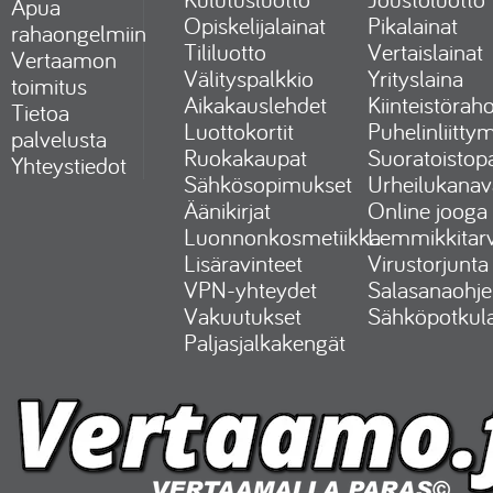
Apua
Opiskelijalainat
Pikalainat
rahaongelmiin
Tililuotto
Vertaislainat
Vertaamon
Välityspalkkio
Yrityslaina
toimitus
Aikakauslehdet
Kiinteistöraho
Tietoa
Luottokortit
Puhelinliitty
palvelusta
Ruokakaupat
Suoratoistopa
Yhteystiedot
Sähkösopimukset
Urheilukanav
Äänikirjat
Online jooga
Luonnonkosmetiikka
Lemmikkitarv
Lisäravinteet
Virustorjunta
VPN-yhteydet
Salasanaohje
Vakuutukset
Sähköpotkul
Paljasjalkakengät