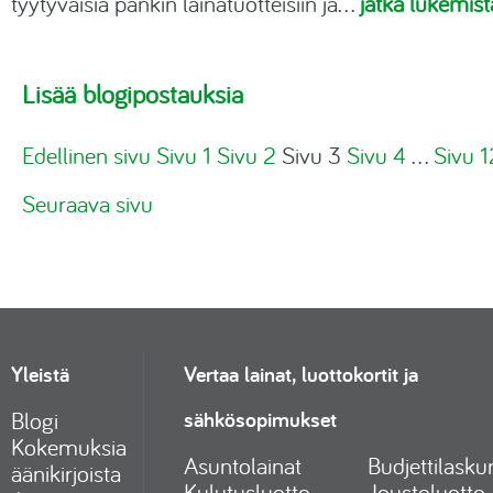
tyytyväisiä pankin lainatuotteisiin ja…
jatka lukemist
Lisää blogipostauksia
Edellinen sivu
Sivu
1
Sivu
2
Sivu
3
Sivu
4
…
Sivu
1
Seuraava sivu
Yleistä
Vertaa lainat, luottokortit ja
sähkösopimukset
Blogi
Kokemuksia
Asuntolainat
Budjettilaskur
äänikirjoista
Kulutusluotto
Joustoluotto