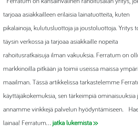
Ferratum on kansainvälinen rahoitusalan yritys, jo
tarjoaa asiakkailleen erilaisia lainatuotteita, kuten
pikalainoja, kulutusluottoja ja joustoluottoja. Yritys t
täysin verkossa ja tarjoaa asiakkaille nopeita
rahoitusratkaisuja ilman vakuuksia. Ferratum on oll
markkinoilla pitkään ja toimii useissa maissa ympär
maailman. Tässä artikkelissa tarkastelemme Ferra
käyttäjäkokemuksia, sen tärkeimpiä ominaisuuksia 
annamme vinkkejä palvelun hyödyntämiseen. Ha
lainaa! Ferratum…
jatka lukemista >>