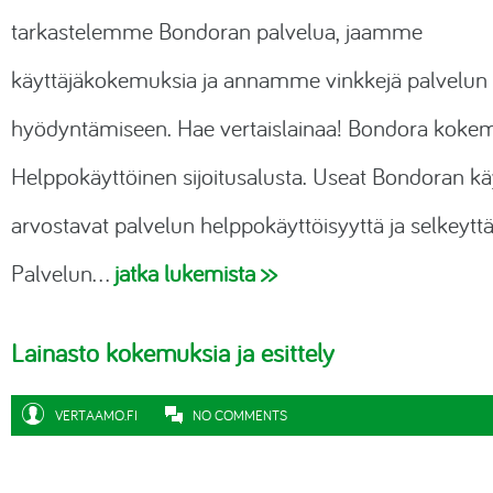
Rahoituslaskuri
tarkastelemme Bondoran palvelua, jaamme
Välityspalkkiot
Äänikirjat
Autolainalaskuri
käyttäjäkokemuksia ja annamme vinkkejä palvelun
Yrityslaina
Kauppakassit
hyödyntämiseen. Hae vertaislainaa! Bondora koke
Kiinteistörahoitus
Helppokäyttöinen sijoitusalusta. Useat Bondoran käy
Vakuutukset
arvostavat palvelun helppokäyttöisyyttä ja selkeyttä
Online jooga
Palvelun…
jatka lukemista >>
Luonnonkosmetiikka
Lainasto kokemuksia ja esittely
Lemmikkitarvikkeet
VERTAAMO.FI
NO COMMENTS
VPN-yhteydet
Virustorjunta